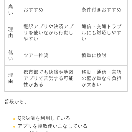
高
おすすめ
条件付きおすすめ
い
翻訳アプリや決済アプ
通信・交通トラブ
理
リを使いながら行動し
ルにも対応しやす
由
やすい
い
低
ツアー推奨
慎重に検討
い
都市部でも決済や地図
移動・通信・言語
理
アプリで苦労する可能
の壁が重なり負担
由
性がある
が大きい
普段から、
QR決済を利用している
アプリを複数使いこなしている