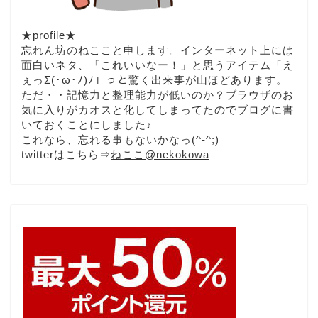
★profile★
忘れん坊のねここと申します。インターネット上には
面白いネタ、「これいいなー！」と思うアイテム「え
ぇっΣ(･ω･ﾉ)ﾉ」っと驚く出来事が山ほどあります。
ただ・・記憶力と整理能力が低いのか？ブラウザのお
気に入りがカオスと化してしまってたのでブログに書
いておくことにしました♪
これなら、忘れる事もないかなっ(^-^;)
twitterはこちら⇒
ねここ@nekokowa