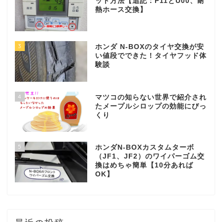
ット方法【追記：P11とU00、耐
熱ホース交換】
3
ホンダ N-BOXのタイヤ交換が安
い値段でできた！タイヤフッド体
験談
4
マツコの知らない世界で紹介され
たメープルシロップの効能にびっ
くり
5
ホンダN-BOXカスタムターボ
（JF1、JF2）のワイパーゴム交
換はめちゃ簡単【10分あれば
OK】