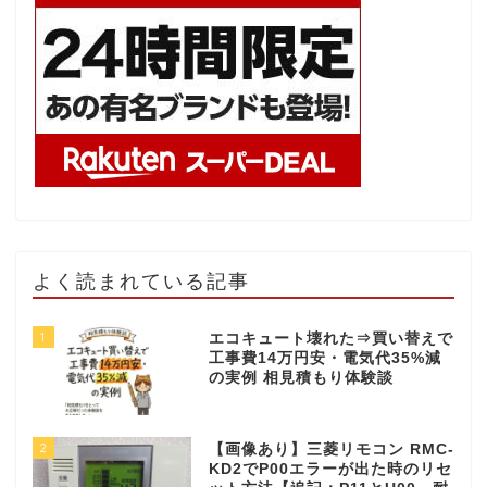
よく読まれている記事
1
エコキュート壊れた⇒買い替えで
工事費14万円安・電気代35%減
の実例 相見積もり体験談
2
【画像あり】三菱リモコン RMC-
KD2でP00エラーが出た時のリセ