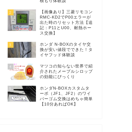
積もり体験談
【画像あり】三菱リモコン
2
RMC-KD2でP00エラーが
出た時のリセット方法【追
記：P11とU00、耐熱ホー
ス交換】
ホンダ N-BOXのタイヤ交
3
換が安い値段でできた！タ
イヤフッド体験談
マツコの知らない世界で紹
4
介されたメープルシロップ
の効能にびっくり
ホンダN-BOXカスタムタ
5
ーボ（JF1、JF2）のワイ
パーゴム交換はめちゃ簡単
【10分あればOK】