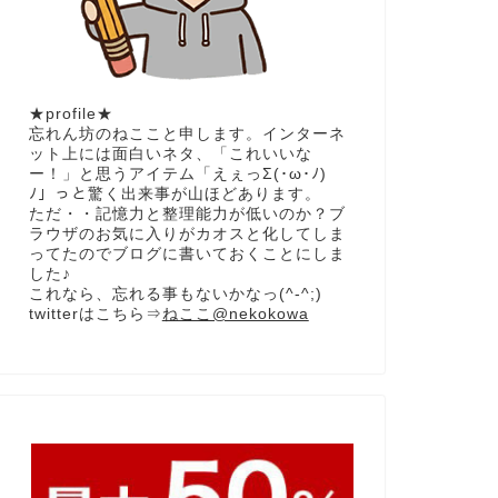
★profile★
忘れん坊のねここと申します。インターネ
ット上には面白いネタ、「これいいな
ー！」と思うアイテム「えぇっΣ(･ω･ﾉ)
ﾉ」っと驚く出来事が山ほどあります。
ただ・・記憶力と整理能力が低いのか？ブ
ラウザのお気に入りがカオスと化してしま
ってたのでブログに書いておくことにしま
した♪
これなら、忘れる事もないかなっ(^-^;)
twitterはこちら⇒
ねここ@nekokowa