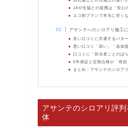
自社施工と外注施工の違い
JAや生協との提携は「安心
エコ割プランで本当に安く
アサンテへのシロアリ施工
良い口コミに共通するパタ
悪い口コミ「高い」「追加
口コミに「担当者ごとのば
5年保証と定期点検が「有効
まとめ：アサンテのシロア
アサンテのシロアリ評判
体