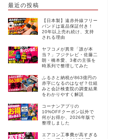
最近の投稿
【日本製】遠赤外線フリー
バンドは返品保証付き！
20年以上売れ続け、支持
される理由
ヤフコメが異常「誰が本
当？」フジテレビ・佐藤二
朗・橋本愛、3者の主張を
時系列で整理してみた
ふるさと納税が863億円の
赤字になるのはなぜ？仕組
みと会計検査院の調査結果
をわかりやすく解説
コーナンアプリの
10%OFFクーポン以外で
何がお得か、2026年版で
整理しました
エアコン工事費が高すぎる