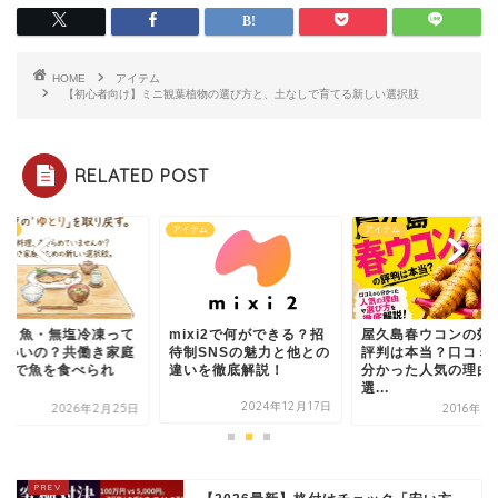
HOME
アイテム
【初心者向け】ミニ観葉植物の選び方と、土なしで育てる新しい選択肢
RELATED POST
テム
アイテム
アイテム
xi2で何ができる？招
屋久島春ウコンの効能や
骨取り魚・無塩冷凍
制SNSの魅力と他との
評判は本当？口コミから
何がいいの？共働き
いを徹底解説！
分かった人気の理由や
が週3で魚を食べら
選...
る...
2024年12月17日
2016年10月8日
2026年2月