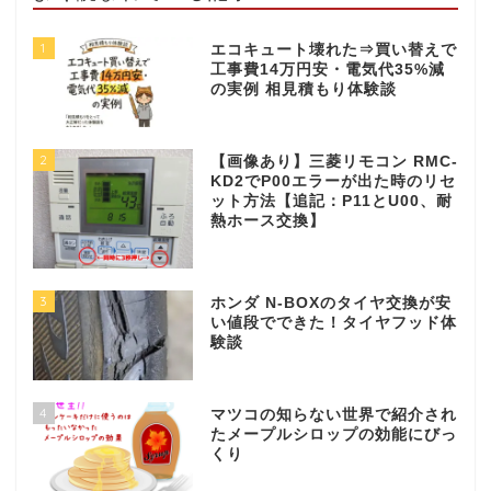
1
エコキュート壊れた⇒買い替えで
工事費14万円安・電気代35%減
の実例 相見積もり体験談
2
【画像あり】三菱リモコン RMC-
KD2でP00エラーが出た時のリセ
ット方法【追記：P11とU00、耐
熱ホース交換】
3
ホンダ N-BOXのタイヤ交換が安
い値段でできた！タイヤフッド体
験談
4
マツコの知らない世界で紹介され
たメープルシロップの効能にびっ
くり