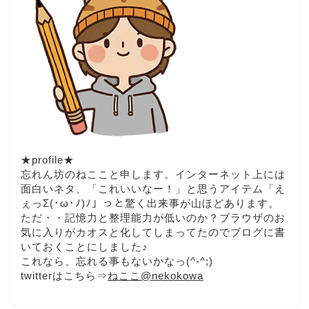
★profile★
忘れん坊のねここと申します。インターネット上には
面白いネタ、「これいいなー！」と思うアイテム「え
ぇっΣ(･ω･ﾉ)ﾉ」っと驚く出来事が山ほどあります。
ただ・・記憶力と整理能力が低いのか？ブラウザのお
気に入りがカオスと化してしまってたのでブログに書
いておくことにしました♪
これなら、忘れる事もないかなっ(^-^;)
twitterはこちら⇒
ねここ@nekokowa