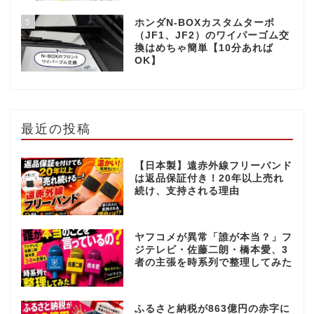
5
ホンダN-BOXカスタムターボ
（JF1、JF2）のワイパーゴム交
換はめちゃ簡単【10分あれば
OK】
最近の投稿
【日本製】遠赤外線フリーバンド
は返品保証付き！20年以上売れ
続け、支持される理由
ヤフコメが異常「誰が本当？」フ
ジテレビ・佐藤二朗・橋本愛、3
者の主張を時系列で整理してみた
ふるさと納税が863億円の赤字に