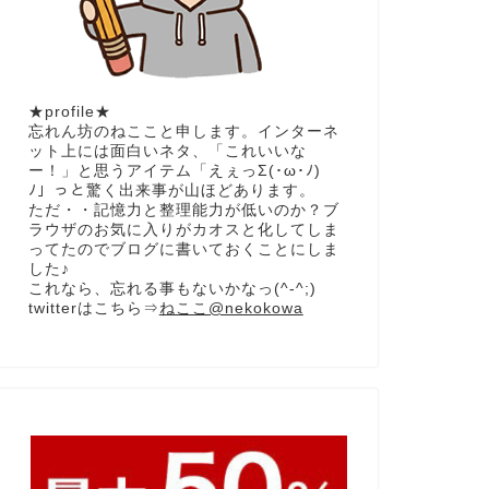
★profile★
忘れん坊のねここと申します。インターネ
ット上には面白いネタ、「これいいな
ー！」と思うアイテム「えぇっΣ(･ω･ﾉ)
ﾉ」っと驚く出来事が山ほどあります。
ただ・・記憶力と整理能力が低いのか？ブ
ラウザのお気に入りがカオスと化してしま
ってたのでブログに書いておくことにしま
した♪
これなら、忘れる事もないかなっ(^-^;)
twitterはこちら⇒
ねここ@nekokowa