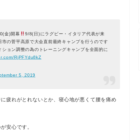
(金)開幕
9/8(日)にラグビー・イタリア代表が来
田市の菅平高原で大会直前最終キャンプを行うのです
ィション調整の為のトレーニングキャンプを全面的に
ter.com/RjPFYdu8kZ
ptember 5, 2019
時に疲れがとれないとか、寝心地が悪くて腰を痛め
のが安心です。