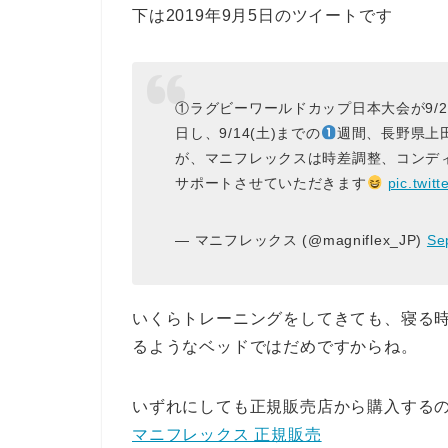
下は2019年9月5日のツイートです
①ラグビーワールドカップ日本大会が9/20
日し、9/14(土)までの
週間、長野県上
が、マニフレックスは時差調整、コンデ
サポートさせていただきます
pic.twit
— マニフレックス (@magniflex_JP)
Se
いくらトレーニングをしてきても、寝る
るようなベッドではだめですからね。
いずれにしても正規販売店から購入する
マニフレックス 正規販売