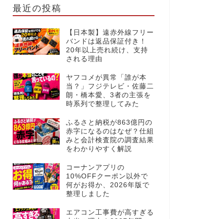
最近の投稿
【日本製】遠赤外線フリー
バンドは返品保証付き！
20年以上売れ続け、支持
される理由
ヤフコメが異常「誰が本
当？」フジテレビ・佐藤二
朗・橋本愛、3者の主張を
時系列で整理してみた
ふるさと納税が863億円の
赤字になるのはなぜ？仕組
みと会計検査院の調査結果
をわかりやすく解説
コーナンアプリの
10%OFFクーポン以外で
何がお得か、2026年版で
整理しました
エアコン工事費が高すぎる