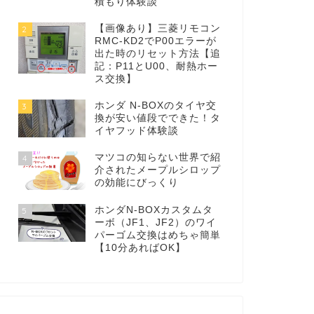
積もり体験談
【画像あり】三菱リモコン
2
RMC-KD2でP00エラーが
出た時のリセット方法【追
記：P11とU00、耐熱ホー
ス交換】
ホンダ N-BOXのタイヤ交
3
換が安い値段でできた！タ
イヤフッド体験談
マツコの知らない世界で紹
4
介されたメープルシロップ
の効能にびっくり
ホンダN-BOXカスタムタ
5
ーボ（JF1、JF2）のワイ
パーゴム交換はめちゃ簡単
【10分あればOK】