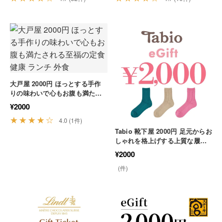
大戸屋 2000円 ほっとする手作
りの味わいで心もお腹も満たさ
れる至福の定食 健康 ランチ 外
¥2000
食
★★★★☆
4.0 (1件)
Tabio 靴下屋 2000円 足元からお
しゃれを格上げする上質な履き
心地のデジタルチケット ファッ
¥2000
ション プレゼント
(件)