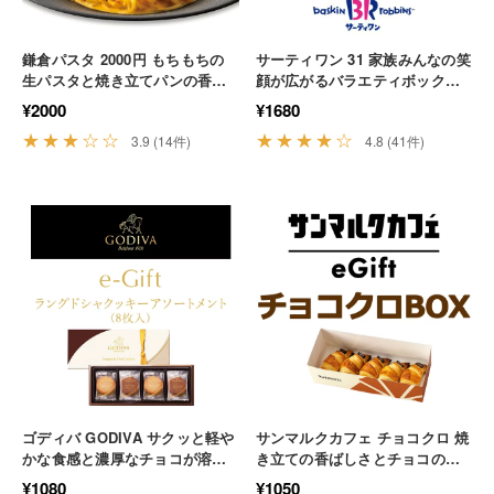
鎌倉パスタ 2000円 もちもちの
サーティワン 31 家族みんなの笑
生パスタと焼き立てパンの香り
顔が広がるバラエティボックス
に包まれる至福の時間 ランチ イ
でお家カフェ おやつ 手土産 ス
¥2000
¥1680
タリアン
イーツ
★★★☆☆
★★★★☆
3.9 (14件)
4.8 (41件)
ゴディバ GODIVA サクッと軽や
サンマルクカフェ チョコクロ 焼
かな食感と濃厚なチョコが溶け
き立ての香ばしさとチョコの甘
合う極上のクッキー ギフト 贈り
さが絶妙な定番の手土産 パン ス
¥1080
¥1050