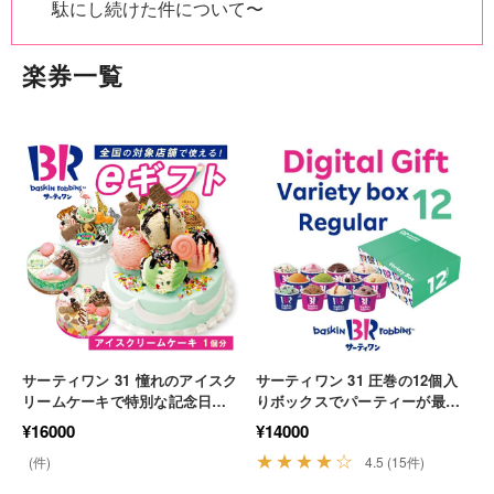
駄にし続けた件について〜
楽券一覧
サーティワン 31 憧れのアイスク
サーティワン 31 圧巻の12個入
リームケーキで特別な記念日を
りボックスでパーティーが最高
最高に彩る魔法のギフト 誕生日
潮に盛り上がる贅沢アイス パー
¥16000
¥14000
スイーツ 贈り物
ティー ギフト 贈り物
★★★★☆
(件)
4.5 (15件)