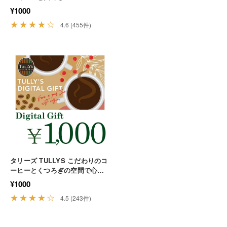
ホッと一息つく贅沢 カフェ ラン
¥1000
チ 休憩
★★★★☆
4.6 (455件)
タリーズ TULLYS こだわりのコ
ーヒーとくつろぎの空間で心か
らリラックスする カフェ 休憩
¥1000
リフレッシュ
★★★★☆
4.5 (243件)