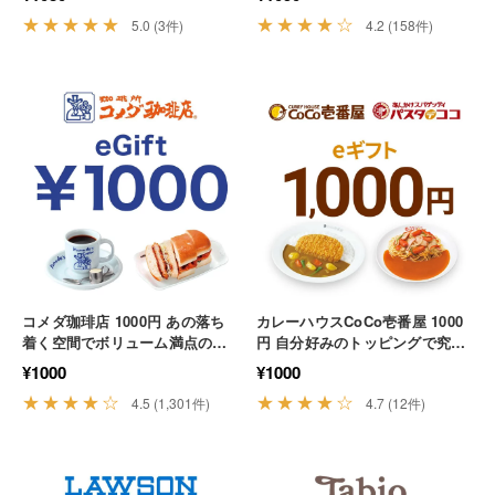
物 贅沢
イーツ カフェ
★★★★★
★★★★☆
5.0 (3件)
4.2 (158件)
コメダ珈琲店 1000円 あの落ち
カレーハウスCoCo壱番屋 1000
着く空間でボリューム満点のメ
円 自分好みのトッピングで究極
ニューを堪能する カフェ モーニ
の一皿をカスタマイズする カレ
¥1000
¥1000
ング 休憩
ー ランチ 外食
★★★★☆
★★★★☆
4.5 (1,301件)
4.7 (12件)