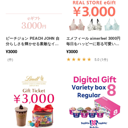
ピーチジョン PEACH JOHN 自
エメフィール aimerfeel 3000円
分らしさを輝かせる素敵なイン
毎日をハッピーに彩る可愛い下
ナーをお得に見つける 下着 ファ
着を自由に選ぶ贅沢 ファッショ
¥3000
¥3000
ッション ギフト
ン 贈り物 贅沢
★★★★★
(件)
5.0 (1件)