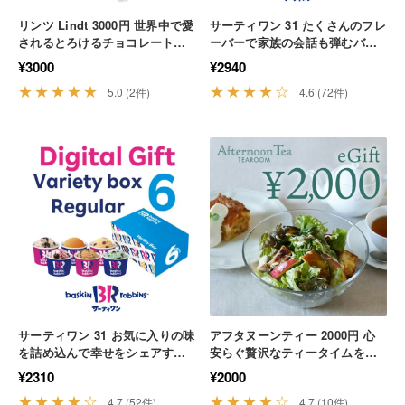
リンツ Lindt 3000円 世界中で愛
サーティワン 31 たくさんのフレ
されるとろけるチョコレートで
ーバーで家族の会話も弾むバラ
至福の休息を スイーツ プレゼン
エティボックス おやつ 家族 手
¥3000
¥2940
ト 贅沢
土産
★★★★★
★★★★☆
5.0 (2件)
4.6 (72件)
サーティワン 31 お気に入りの味
アフタヌーンティー 2000円 心
を詰め込んで幸せをシェアする
安らぐ贅沢なティータイムを大
バラエティボックス スイーツ デ
切なあの人へ贈る 癒やし スイー
¥2310
¥2000
ザート ギフト
ツ カフェ
★★★★☆
★★★★☆
4.7 (52件)
4.7 (10件)