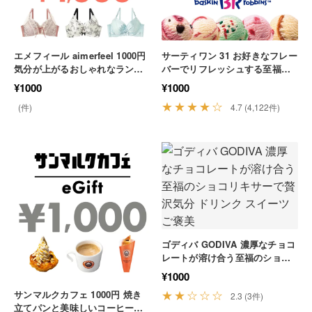
エメフィール aimerfeel 1000円
サーティワン 31 お好きなフレー
気分が上がるおしゃれなランジ
バーでリフレッシュする至福の
ェリーをお得にゲットする 下着
アイスタイム おやつ スイーツ
¥1000
¥1000
ファッション 贅沢
ギフト
★★★★☆
(件)
4.7 (4,122件)
ゴディバ GODIVA 濃厚なチョコ
レートが溶け合う至福のショコ
リキサーで贅沢気分 ドリンク ス
¥1000
イーツ ご褒美
★★☆☆☆
サンマルクカフェ 1000円 焼き
2.3 (3件)
立てパンと美味しいコーヒーで