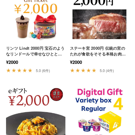
リンツ Lindt 2000円 宝石のよう
ステーキ宮 2000円 伝統の宮の
なリンドールで幸せなひととき
たれが食欲をそそる本格お肉料
を楽しむ至福のチョコ スイーツ
理を贅沢に味わう 肉 ランチ デ
¥2000
¥2000
贅沢
ィナー
★★★★★
★★★★★
5.0 (6件)
5.0 (4件)