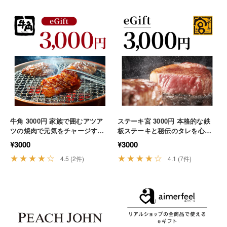
牛角 3000円 家族で囲むアツア
ステーキ宮 3000円 本格的な鉄
ツの焼肉で元気をチャージする
板ステーキと秘伝のタレを心ゆ
至福のひととき 肉 ディナー 外
くまで満喫する 肉 ランチ 贅沢
¥3000
¥3000
食
★★★★☆
★★★★☆
4.5 (2件)
4.1 (7件)