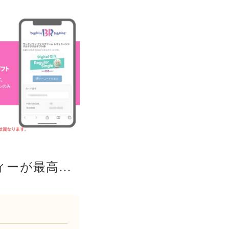
サーティワン 31 圧巻の12個入りボックスでパーティーが最高潮に盛り上がる贅沢アイス パーティー ギフト 贈り物