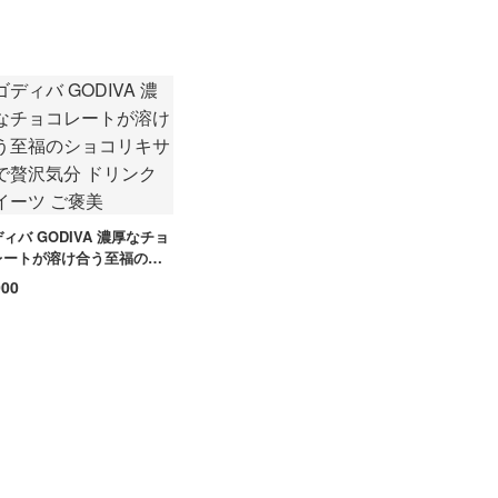
ィバ GODIVA 濃厚なチョ
レートが溶け合う至福のシ
コリキサーで贅沢気分 ドリ
000
 スイーツ ご褒美