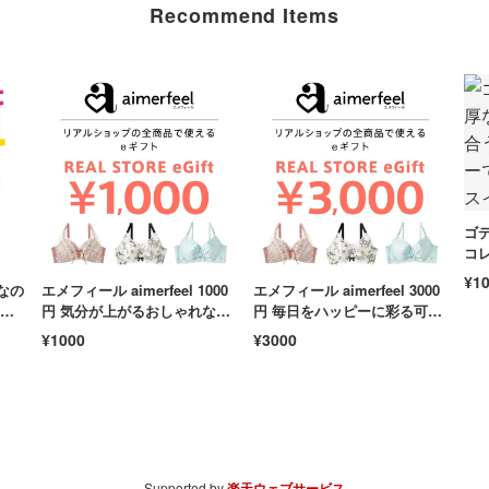
Recommend Items
ゴデ
コ
ョ
¥1
なの
エメフィール aimerfeel 1000
エメフィール aimerfeel 3000
ンク
ッ
円 気分が上がるおしゃれなラ
円 毎日をハッピーに彩る可愛
手土
ンジェリーをお得にゲットす
い下着を自由に選ぶ贅沢 ファ
¥1000
¥3000
る 下着 ファッション 贅沢
ッション 贈り物 贅沢
Supported by
楽天ウェブサービス