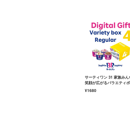
サーティワン 31 家族みん
笑顔が広がるバラエティボ
クスでお家カフェ おやつ 
¥1680
産 スイーツ