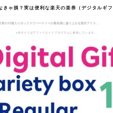
なきゃ損？実は便利な楽天の楽券（デジタルギフ
サーティワン 31 圧巻の12個入りボックスでパーティーが最高潮に盛り上がる贅沢アイス パーティー ギフト 贈り物
※当サイトはアフィリエイトプログラムに参加しています。