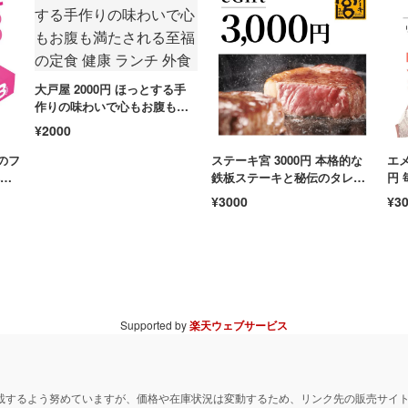
大戸屋 2000円 ほっとする手
作りの味わいで心もお腹も満
たされる至福の定食 健康 ラン
¥2000
チ 外食
のフ
ステーキ宮 3000円 本格的な
エメ
む
鉄板ステーキと秘伝のタレを
円
 家
心ゆくまで満喫する 肉 ランチ
い
¥3000
¥3
贅沢
ッシ
Supported by
楽天ウェブサービス
載するよう努めていますが、価格や在庫状況は変動するため、リンク先の販売サイ