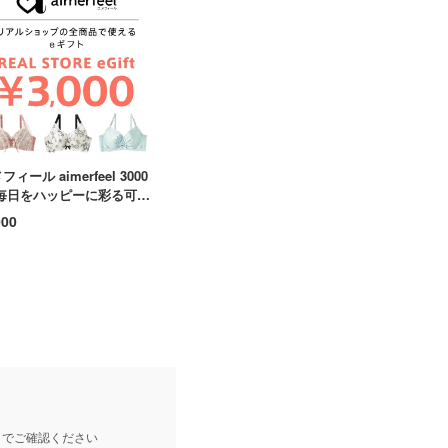
フィール aimerfeel 3000
 毎日をハッピーに彩る可愛
下着を自由に選ぶ贅沢 ファ
000
ョン 贈り物 贅沢
トでご確認ください