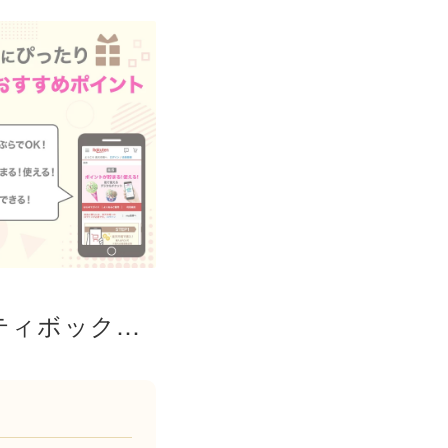
サーティワン 31 家族みんなの笑顔が広がるバラエティボックスでお家カフェ おやつ 手土産 スイーツ