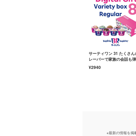
サーティワン 31 たくさん
レーバーで家族の会話も弾
バラエティボックス おやつ
¥2940
族 手土産
※最新の情報を掲