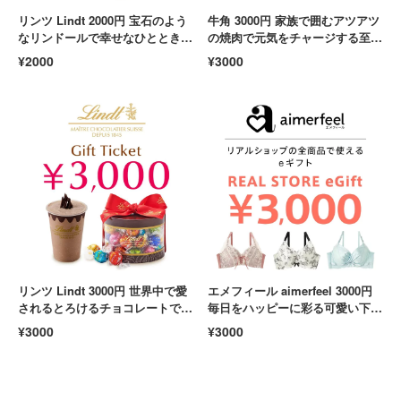
リンツ Lindt 2000円 宝石のよう
牛角 3000円 家族で囲むアツアツ
なリンドールで幸せなひとときを
の焼肉で元気をチャージする至福
楽しむ至福のチョコ スイーツ 贅
のひととき 肉 ディナー 外食
¥2000
¥3000
沢
リンツ Lindt 3000円 世界中で愛
エメフィール aimerfeel 3000円
されるとろけるチョコレートで至
毎日をハッピーに彩る可愛い下着
福の休息を スイーツ プレゼント
を自由に選ぶ贅沢 ファッション
¥3000
¥3000
贅沢
贈り物 贅沢