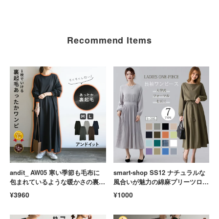
Recommend Items
andit_ AW05 寒い季節も毛布に
smart-shop SS12 ナチュラルな
包まれているような暖かさの裏起
風合いが魅力の綿麻プリーツロン
毛マキシワンピース 体型カバー
グワンピース 汗ジミ防止 リネン
¥3960
¥1000
防寒 ロング丈
ゆったり