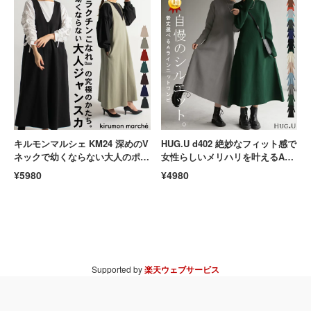
キルモンマルシェ KM24 深めのV
HUG.U d402 絶妙なフィット感で
ネックで幼くならない大人のポン
女性らしいメリハリを叶えるAラ
チ素材ジャンパースカート きれ
インニットワンピース 軽量 体型
¥5980
¥4980
いめ ロングワンピ
カバー 長袖
Supported by
楽天ウェブサービス