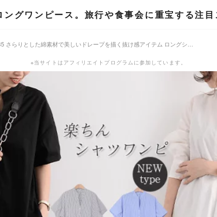
のロングワンピース。旅行や食事会に重宝する注目
オリジナル qlyq435 さらりとした綿素材で美しいドレープを描く抜け感アイテム ロングシャツワンピース 体型カバー UVカット
※当サイトはアフィリエイトプログラムに参加しています。