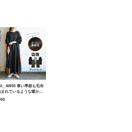
dit_ AW05 寒い季節も毛布
包まれているような暖かさ
裏起毛マキシワンピース 体
960
カバー 防寒 ロング丈