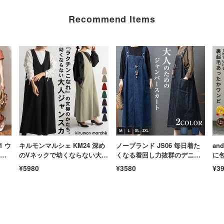
Recommend Items
 ウ
キルモンマルシェ KM24 深め
ノーブランド JS06 毎日着た
an
ッ
のVネックで幼くならない大人
くなる着回し力抜群のデニム
に
ク
のポンチ素材ジャンパースカ
サロペットスカート ジャンパ
の
¥5980
¥3580
¥3
 美
ート きれいめ ロングワンピ
ースカート ゆったり 重ね着
型