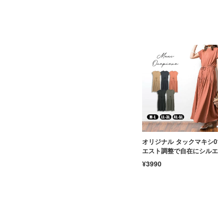
オリジナル タックマキシ01
エスト調整で自在にシルエ
トを変えられる極上リラッ
¥3990
スウェア マキシワンピース
脚 コットン