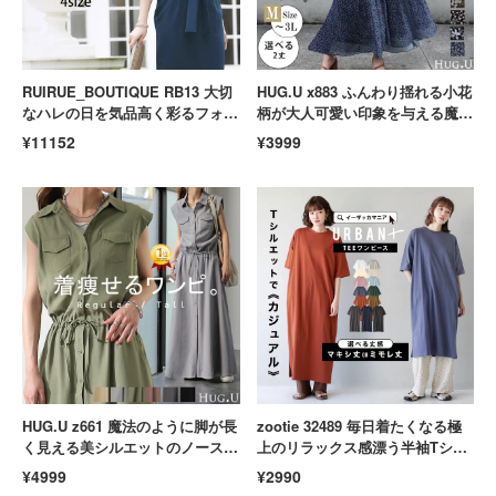
RUIRUE_BOUTIQUE RB13 大切
HUG.U x883 ふんわり揺れる小花
なハレの日を気品高く彩るフォー
柄が大人可愛い印象を与える魔法
マルタイトワンピース パーティ
の一着 シフォンワンピース 着痩
¥11152
¥3999
ードレス お呼ばれ
せ 裏起毛
HUG.U z661 魔法のように脚が長
zootie 32489 毎日着たくなる極
く見える美シルエットのノースリ
上のリラックス感漂う半袖Tシャ
ーブシャツワンピース Aライン
ツワンピース ゆったり マキシ丈
¥4999
¥2990
きれいめ ロング丈
クルーネック